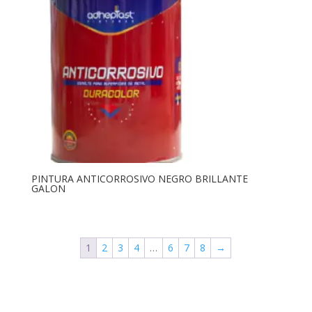
PINTURA ANTICORROSIVO NEGRO BRILLANTE
GALON
1
2
3
4
…
6
7
8
→